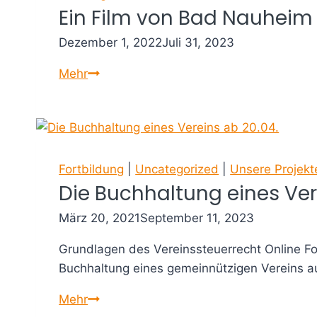
Ein Film von Bad Nauheim
Dezember 1, 2022
Juli 31, 2023
Ein
Mehr
Film
von
Bad
Nauheim
Fortbildung
|
Uncategorized
|
Unsere Projekt
Die Buchhaltung eines Ver
März 20, 2021
September 11, 2023
Grundlagen des Vereinssteuerrecht Online Fo
Buchhaltung eines gemeinnützigen Vereins au
Die
Mehr