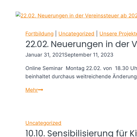
Buchhaltung
eines
Vereins
ab
20.04.
Fortbildung
|
Uncategorized
|
Unsere Projekt
22.02. Neuerungen in der 
Januar 31, 2021
September 11, 2023
Online Seminar Montag 22.02. von 18.30 Uh
beinhaltet durchaus weitreichende Änderung
22.02.
Mehr
Neuerungen
in
der
Vereinssteuer
Uncategorized
10.10. Sensibilisierung fü
ab