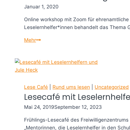
2021
Januar 1, 2020
Online workshop mit Zoom für ehrenamtliche L
Leselernhelfer*innen behandelt das Thema 
10.10.
Mehr
Sensibilisierung
für
Kindeswohlgefährdung
–
entfällt
Lese Café
|
Rund ums lesen
|
Uncategorized
Lesecafé mit Leselernhelf
Mai 24, 2019
September 12, 2023
Frühlings-Lesecafé des Freiwilligenzentrums 
„Mentorinnen, die Leselernhelfer in den Schu