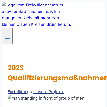
Skip
to
content
2023
Qualifizierungsmaßnahme
Fortbildung
/
Unsere Projekte