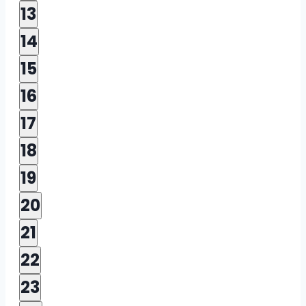
Veranstaltungen,
0
13
Veranstaltungen,
0
14
Veranstaltungen,
0
15
Veranstaltungen,
0
16
Veranstaltungen,
0
17
Veranstaltungen,
0
18
Veranstaltungen,
0
19
Veranstaltungen,
0
20
Veranstaltungen,
0
21
Veranstaltungen,
0
22
Veranstaltungen,
0
23