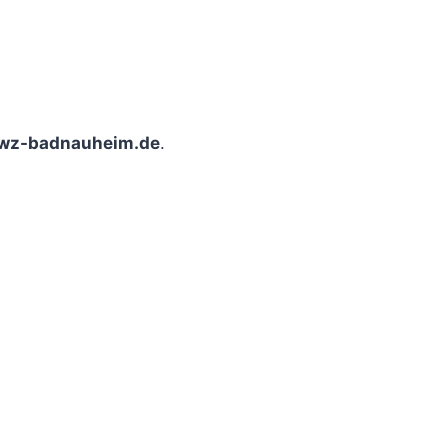
wz-badnauheim.de
.