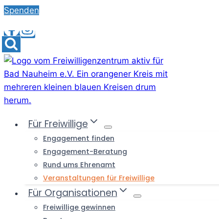
Skip
Spenden
to
content
Für Freiwillige
Engagement finden
Engagement-Beratung
Rund ums Ehrenamt
Veranstaltungen für Freiwillige
Für Organisationen
Freiwillige gewinnen