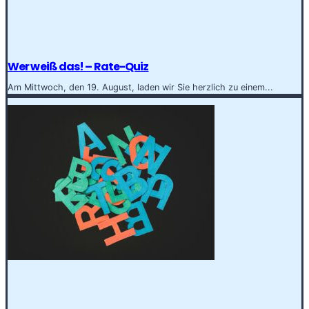
Wer weiß das! – Rate-Quiz
Am Mittwoch, den 19. August, laden wir Sie herzlich zu einem...