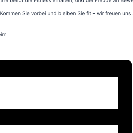
äre bleibt die Fitness erhalten, und die Freude an Bew
ommen Sie vorbei und bleiben Sie fit – wir freuen uns 
eim