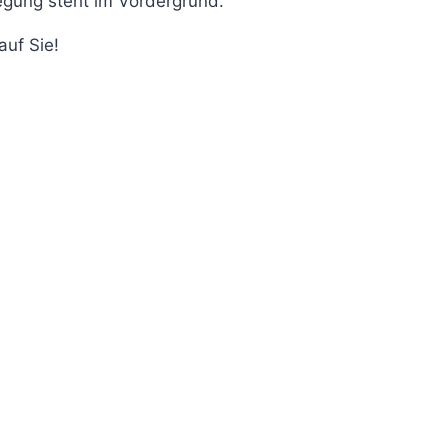
egung steht im Vordergrund.
auf Sie!