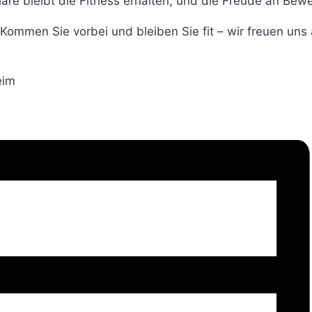
äre bleibt die Fitness erhalten, und die Freude an Bew
ommen Sie vorbei und bleiben Sie fit – wir freuen uns 
eim