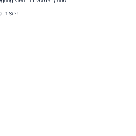
egung steht im Vordergrund.
auf Sie!