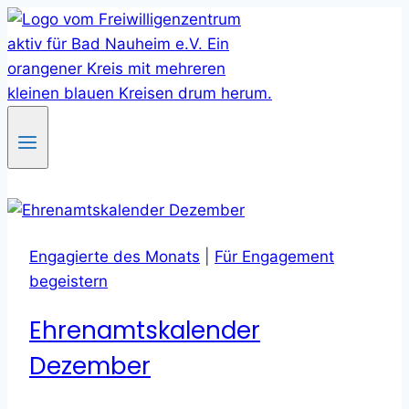
Skip
to
content
Engagierte des Monats
|
Für Engagement
begeistern
Ehrenamtskalender
Dezember