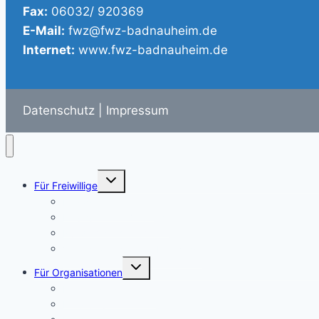
Fax:
06032/ 920369
E-Mail:
fwz@fwz-badnauheim.de
Internet:
www.fwz-badnauheim.de
Datenschutz
|
Impressum
Toggle
Für Freiwillige
child
menu
Engagement finden
Engagement-Beratung
Rund ums Ehrenamt
Veranstaltungen für Freiwillige
Toggle
Für Organisationen
child
menu
Freiwillige gewinnen
Beratung