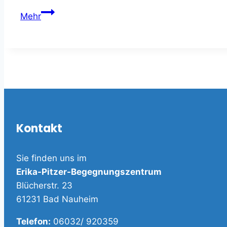
Repair-
Mehr
Café
am
20.3.
um
15:00
Uhr
Kontakt
Sie finden uns im
Erika-Pitzer-Begegnungszentrum
Blücherstr. 23
61231 Bad Nauheim
Telefon:
06032/ 920359