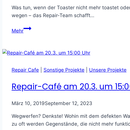
Was tun, wenn der Toaster nicht mehr toastet od
wegen – das Repair-Team schafft…
Repair-
Mehr
Team
behebt
kleinere
Defekte
Repair Cafe
|
Sonstige Projekte
|
Unsere Projekte
Repair-Café am 20.3. um 15:0
März 10, 2019
September 12, 2023
Wegwerfen? Denkste! Wohin mit dem defekten Wass
zu oft werden Gegenstände, die nicht mehr funkti