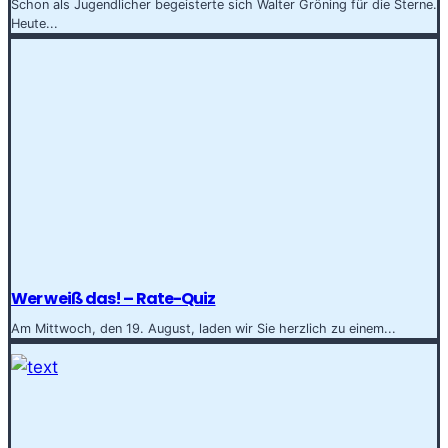
Schon als Jugendlicher begeisterte sich Walter Gröning für die Sterne.
Heute...
Wer weiß das! – Rate-Quiz
Am Mittwoch, den 19. August, laden wir Sie herzlich zu einem...