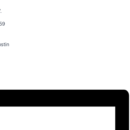
.
359
stin