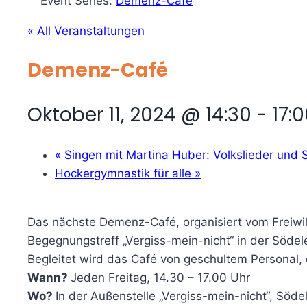
Event Series:
Demenz-Café
« All Veranstaltungen
Demenz-Café
Oktober 11, 2024 @ 14:30
-
17:
«
Singen mit Martina Huber: Volkslieder und 
Hockergymnastik für alle
»
Das nächste Demenz-Café, organisiert vom Freiwill
Begegnungstreff „Vergiss-mein-nicht“ in der Söde
Begleitet wird das Café von geschultem Personal,
Wann?
Jeden Freitag, 14.30 – 17.00 Uhr
Wo?
In der Außenstelle „Vergiss-mein-nicht“, Sö